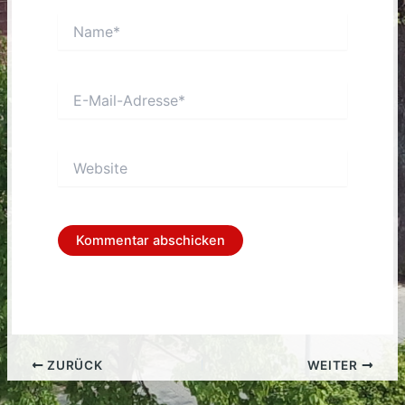
Name*
E-
Mail-
Adresse*
Website
ZURÜCK
WEITER