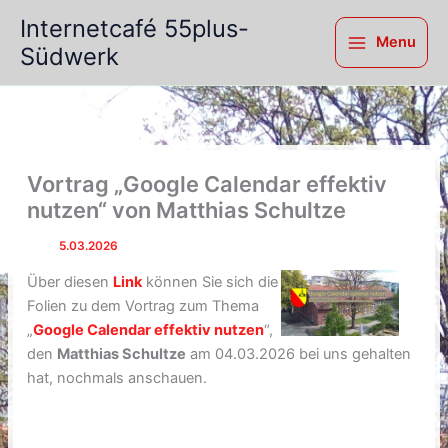
Zum
Internetcafé 55plus-
Inhalt
Menu
Südwerk
springen
Vortrag „Google Calendar effektiv
nutzen“ von Matthias Schultze
Von
/
5.03.2026
Über diesen
Link
können Sie sich die
Folien zu dem Vortrag zum Thema
„
Google Calendar effektiv nutzen
“,
den
Matthias Schultze
am 04.03.2026 bei uns gehalten
hat, nochmals anschauen.