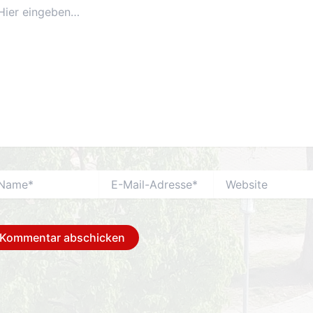
er
ngeben…
me*
E-
Website
Mail-
Adresse*