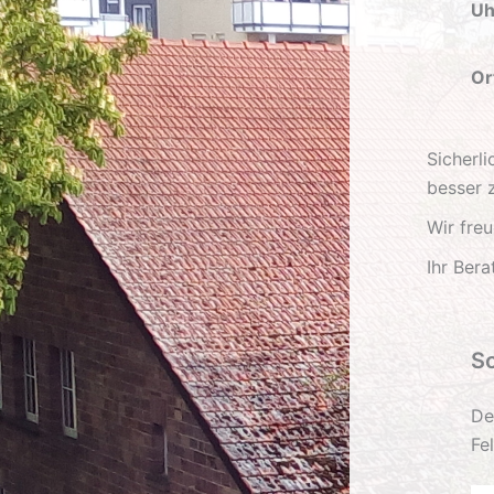
Uh
Or
Sicherl
besser z
Wir freu
Ihr Ber
S
De
Fe