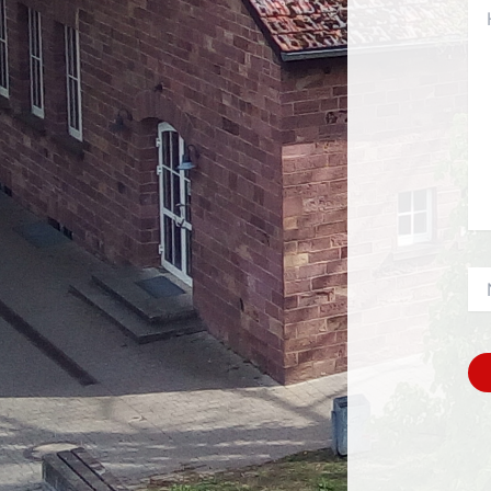
Hi
ei
Na