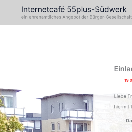
Zum
Internetcafé 55plus-Südwerk
Inhalt
ein ehrenamtliches Angebot der Bürger-Gesellschaft 
springen
Einl
Von
/
19.
Liebe F
hiermit
Da