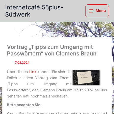
Zum
Internetcafé 55plus-
Inhalt
Menu
Südwerk
springen
Vortrag „Tipps zum Umgang mit
Passwörtern“ von Clemens Braun
Von
/
7.02.2024
Über diesen
Link
können Sie sich die
Folien zu dem Vortrag zum Thema
„Tipps zum Umgang mit
Passwörtern“, den Clemens Braun am 07.02.2024 bei uns
gehalten hat, nochmals anschauen.
Bitte beachten Sie:
Wenn Sie die Präsentation starten, wird diese zunächst